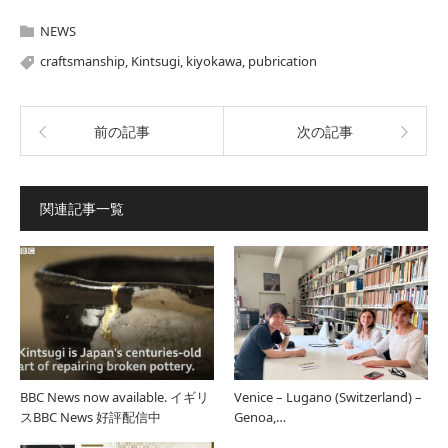
NEWS
craftsmanship
,
Kintsugi
,
kiyokawa
,
pubrication
前の記事
次の記事
関連記事一覧
BBC News now available. イギリ
Venice – Lugano (Switzerland) –
スBBC News 好評配信中
Genoa,…