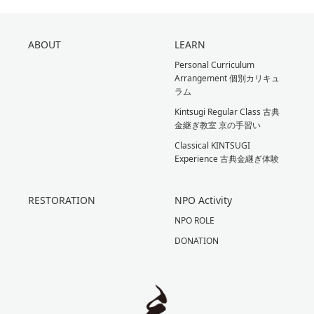
ABOUT
LEARN
Personal Curriculum
Arrangement 個別カリキュ
ラム
Kintsugi Regular Class 古典
金継ぎ教室 京の手習い
Classical KINTSUGI
Experience 古典金継ぎ体験
RESTORATION
NPO Activity
NPO ROLE
DONATION