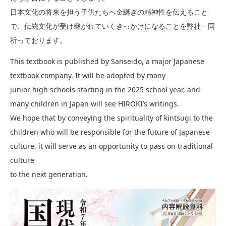
日本文化の将来を担う子供たちへ金継ぎの精神性を伝えること
で、伝統文化が受け継がれていくきっかけになることを弊社一同
祈っております。
This textbook is published by Sanseido, a major Japanese
textbook company. It will be adopted by many
junior high schools starting in the 2025 school year, and
many children in Japan will see HIROKI’s writings.
We hope that by conveying the spirituality of kintsugi to the
children who will be responsible for the future of Japanese
culture, it will serve as an opportunity to pass on traditional
culture
to the next generation.